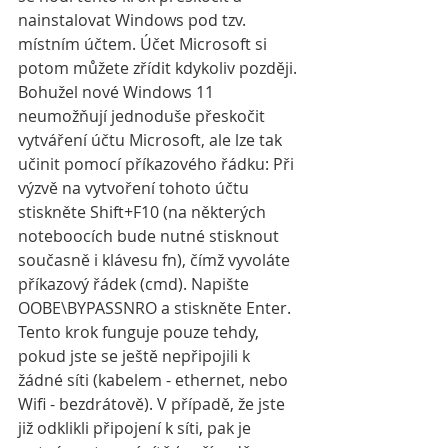
nainstalovat Windows pod tzv. 
místním účtem. Účet Microsoft si 
potom můžete zřídit kdykoliv později.
Bohužel nové Windows 11 
neumožňují jednoduše přeskočit 
vytváření účtu Microsoft, ale lze tak 
učinit pomocí příkazového řádku: Při 
výzvě na vytvoření tohoto účtu 
stiskněte Shift+F10 (na některých 
noteboocích bude nutné stisknout 
současně i klávesu fn), čímž vyvoláte 
příkazový řádek (cmd). Napište 
OOBE\BYPASSNRO a stiskněte Enter. 
Tento krok funguje pouze tehdy, 
pokud jste se ještě nepřipojili k 
žádné síti (kabelem - ethernet, nebo 
Wifi - bezdrátově). V případě, že jste 
již odklikli připojení k síti, pak je 