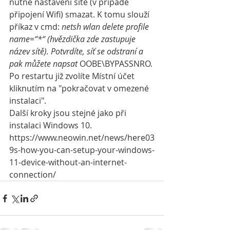
nutné nastavení sítě (v případě 
připojení Wifi) smazat. K tomu slouží 
příkaz v cmd: 
netsh wlan delete profile 
name=“*“ (hvězdička zde zastupuje 
název sítě). Potvrdíte, síť se odstraní a 
pak můžete napsat 
OOBE\BYPASSNRO. 
Po restartu již zvolíte Místní účet 
kliknutím na "pokračovat v omezené 
instalaci".
Další kroky jsou stejné jako při 
instalaci Windows 10.  
https://www.neowin.net/news/here03
9s-how-you-can-setup-your-windows-
11-device-without-an-internet-
connection/