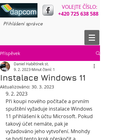
VOLEJTE ČÍSLO:​​
+420 725 638 588
Přihlášení správce
Příspěvek
Daniel Habětínek st.
9. 2. 2023
Minut čtení: 1
Instalace Windows 11
Aktualizováno:
30. 3. 2023
9. 2. 2023
Při koupi nového počítače a prvním 
spuštění vyžaduje instalace Windows 
11 přihlášení k účtu Microsoft. Pokud 
takový účet nemáte, pak je 
vyžadováno jeho vytvoření. Mnohdy 
se hodí tento krok přeskočit a 