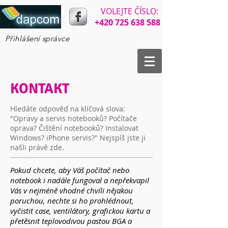
VOLEJTE ČÍSLO:​​
+420 725 638 588
Přihlášení správce
KONTAKT
Hledáte odpověď na klíčová slova:
"Opravy a servis notebooků? Počítače
oprava? Čištění notebooků? Instalovat
Windows? iPhone servis?" Nejspíš jste ji
našli právě zde.
Pokud chcete, aby Váš počítač nebo
notebook i nadále fungoval a nepřekvapil
Vás v nejméně vhodné chvíli nějakou
poruchou, nechte si ho prohlédnout,
vyčistit case, ventilátory, grafickou kartu a
přetěsnit teplovodivou pastou BGA a