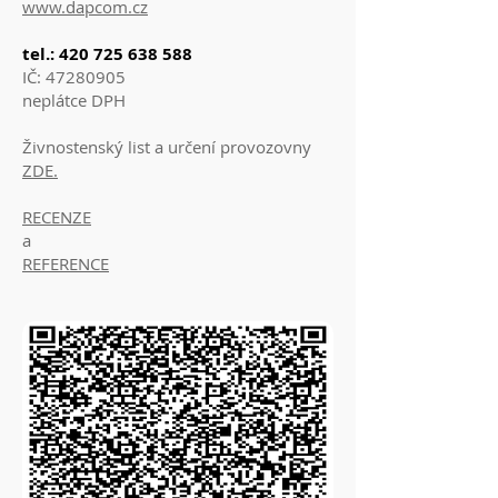
www.dapcom.cz
tel.:
420 725 638 588
IČ: 47280905
neplátce DPH
Živnostenský list a určení provozovny
ZDE.
RECENZE
a
REFERENCE