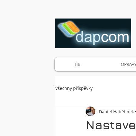
HB
OPRAVY
Všechny příspěvky
Daniel Habětínek s
Nastave