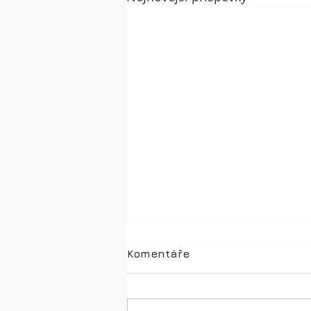
Instalace Windows 10 a 11,
Komentáře
aktualizace - stažení
https://www.microsoft.com/cs-
cz/software-