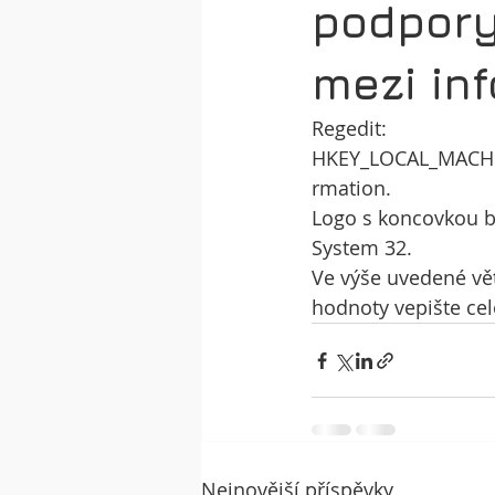
podpory
mezi in
Regedit: 
HKEY_LOCAL_MACH
rmation.
Logo s koncovkou b
System 32.
Ve výše uvedené vět
hodnoty vepište ce
Nejnovější příspěvky