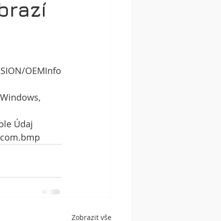
brazí
SION/OEMInfo
 Windows, 
ole Údaj 
apcom.bmp
Zobrazit vše