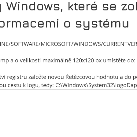
 Windows, které se zo
formacemi o systému
INE/SOFTWARE/MICROSOFT/WINDOWS/CURRENTVER
mp a o velikosti maximálně 120x120 px umístěte do:
vi registru založte novou Řetězcovou hodnotu a do p
lou cestu k logu, tedy: C:\Windows\System32\logoD