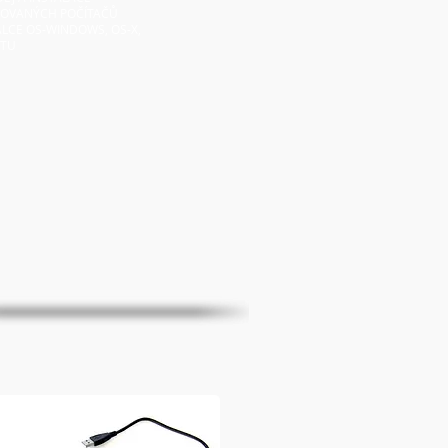
SOVANÝCH POČÍTAČŮ
ALCE OS-WINDOWS, OS-X,
TU