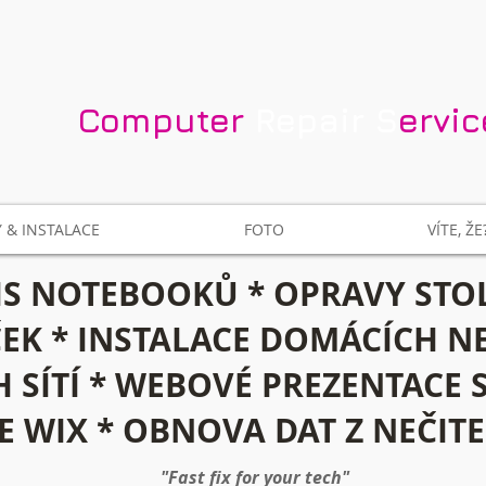
​Computer​
Repair S
ervi
 & INSTALACE
FOTO
VÍTE, ŽE
IS NOTEBOOKŮ * OPRAVY STO
EK * INSTALACE DOMÁCÍCH 
 SÍTÍ * WEBOVÉ PREZENTACE 
 WIX * OBNOVA DAT Z NEČIT
​"Fast fix for your tech"