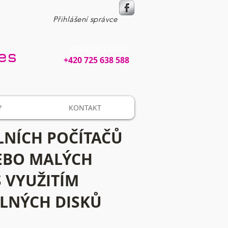
Přihlášení správce
VOLEJTE ČÍSLO:​​
ces
+420 725 638 588
?
KONTAKT
LNÍCH POČÍTAČŮ
NEBO MALÝCH
S VYUŽITÍM
ELNÝCH DISKŮ