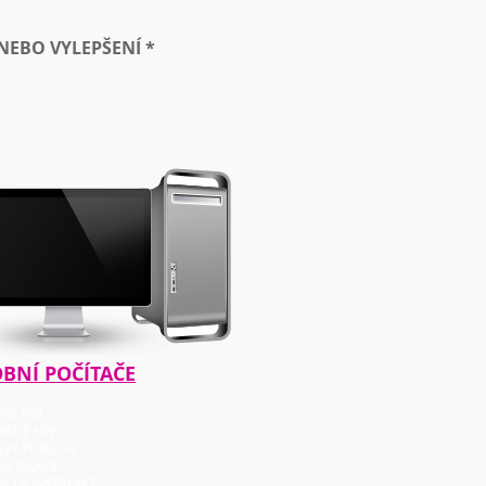
NEBO VYLEPŠENÍ *
BNÍ POČÍTAČE
TĚNÍ HW
GRADE HW
AVY PORUCH
INSTALACE
DEJ A INSTALACE