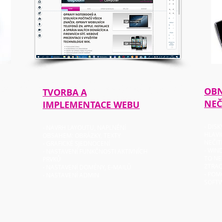
OBN
TVORBA A
NEČ
IMPLEMENTACE WEBU
- DIS
- NÁVRH LAYOUTU, NAPLNĚNÍ
HLAV
OBSAHEM: OBRÁZKY, TEXTY
NEČIT
- GRAFICKÉ SJEDNOCENÍ
- WIN
- NASTAVENÍ FUNKČNOSTI AKTIVNÍCH
TO NE
PRVKŮ
ZTRA
- NASTAVENÍ DOMÉNY, E-MAILŮ
- POM
- NASTAVENÍ ADMIN
SOFTW