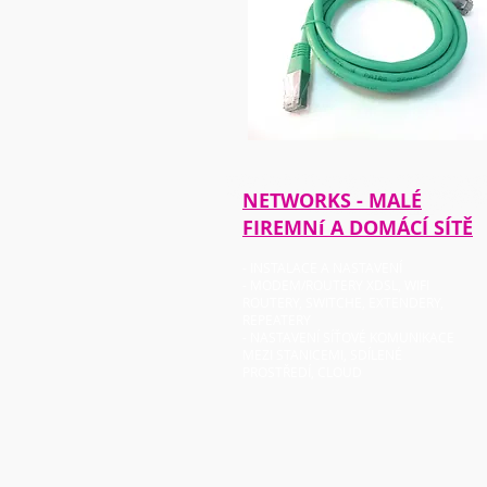
NETWORKS - MALÉ
FIREMNí A DOMÁCÍ SÍTĚ
- INSTALACE A NASTAVENÍ
- MODEM/ROUTERY XDSL, WIFI
ROUTERY, SWITCHE, EXTENDERY,
REPEATERY
- NASTAVENÍ SÍŤOVÉ KOMUNIKACE
MEZI STANICEMI, SDÍLENÉ
PROSTŘEDÍ, CLOUD