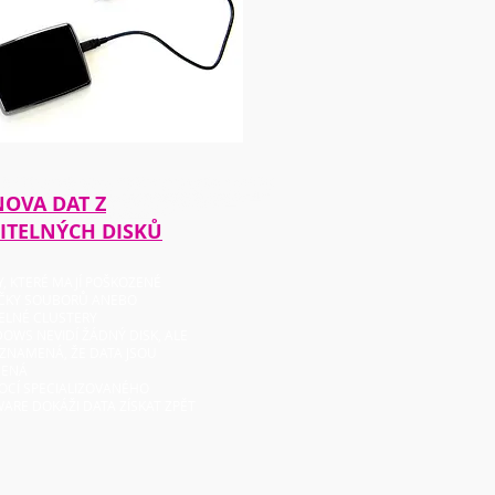
OVA DAT Z
ITELNÝCH DISKŮ
KY, KTERÉ MAJÍ POŠKOZENÉ
IČKY SOUBORŮ ANEBO
ELNÉ CLUSTERY
DOWS NEVIDÍ ŽÁDNÝ DISK, ALE
ZNAMENÁ, ŽE DATA JSOU
CENÁ
OCÍ SPECIALIZOVANÉ
HO
ARE DOKÁŽI DATA ZÍSKAT ZPĚT