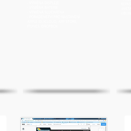
- VÝMĚNA DISPLEJE
REPA
- VÝMĚNA BATERIE
-INST
- VÝMĚNA SLUCHÁTKA
UBUN
- PORADENSTVÍ PRO NASTAVENÍ
APPLE iD, ICLOUD, APP STORE,
ITUNES, DROPBOX