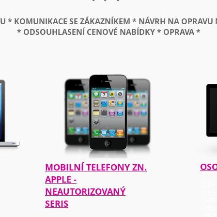
VU * KOMUNIKACE SE ZÁKAZNÍKEM * NÁVRH NA OPRAVU 
* ODSOUHLASENÍ CENOVÉ NABÍDKY * OPRAVA *
OSO
MOBILNÍ TELEFONY ZN.
APPLE -
- ČIŠ
NEAUTORIZOVANÝ
- UP
- OPR
SERIS
- PŘE
- PRO