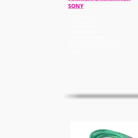
SONY
- ČIŠTĚNÍ HW
- UPGRADE HW
- OPRAVY PORUCH
- PŘEINSTALACE
- PRODEJ A INSTALACE
REPASOVANÝCH NOTEBOOKŮ
- INSTALCE OS-WINDOWS, OS-X,
UBUNTU